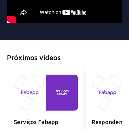
Próximos videos
Serviços Fabapp
Respondend
perguntas fr