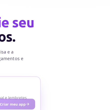
ie seu
os.
isa e a
agamentos e
al e lembretes
Criar meu app