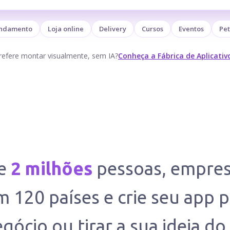
ndamento
Loja online
Delivery
Cursos
Eventos
Pe
refere montar visualmente, sem IA?
Conheça a Fábrica de Aplicativ
de
2 milhões
pessoas, empres
 120 países e crie seu app 
gócio ou tirar a sua ideia do