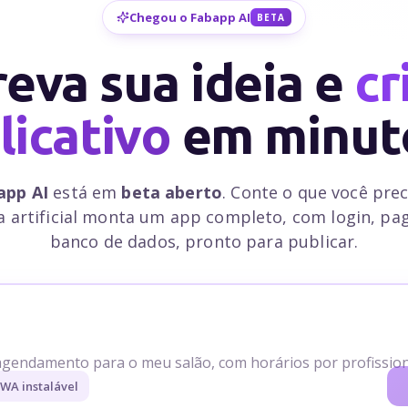
Chegou o Fabapp AI
BETA
eva sua ideia e
cr
licativo
em minut
app AI
está em
beta aberto
. Conte o que você prec
ia artificial monta um app completo, com login, p
banco de dados, pronto para publicar.
gendamento para o meu salão, com horários por profission
WA instalável