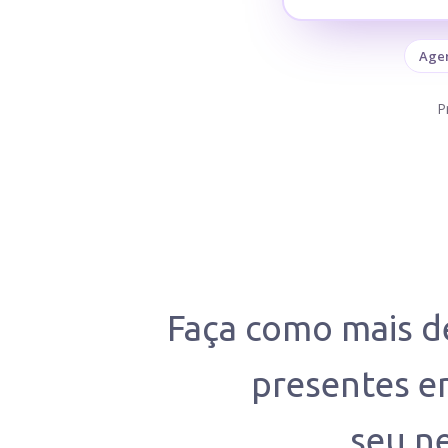
Age
P
Faça como mais 
presentes em
seu ne