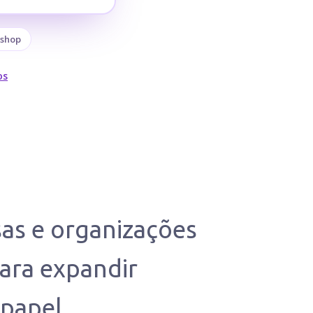
tshop
os
as e organizações
para expandir
 papel.