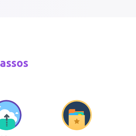
passos
04
05