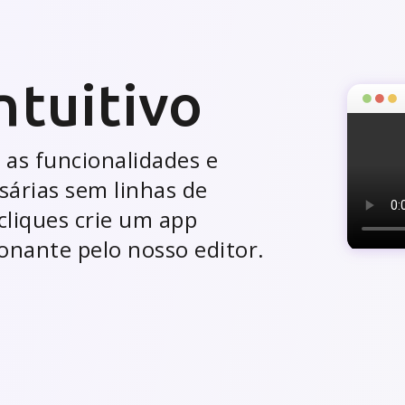
cação e
enho
leta para você!
 de usuários, acesse
sso do seu app, configure
ade e envie notificações
e.