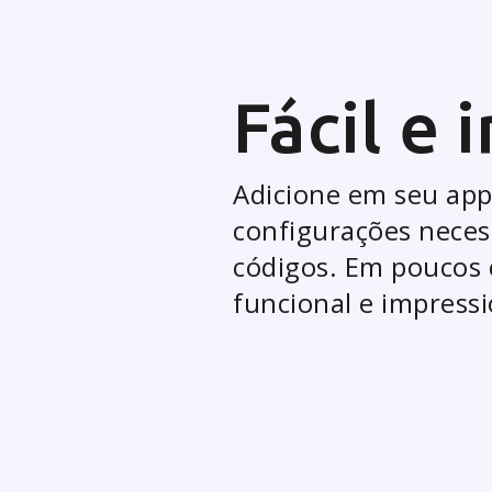
Comuni
desemp
Uma dashboard comp
Obtenha informações
relatórios do progre
anúncios de publicid
push para a sua bas