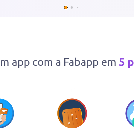
um app com a Fabapp em
5 
2
03