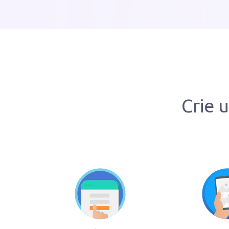
Crie 
01
0